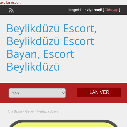
avcılar escort
Hoşgeldiniz
ziyaretçi!
[
Giriş yap
]
Beylikdüzü Escort,
Beylikdüzü Escort
Bayan, Escort
Beylikdüzü
İLAN VER
Ana Sayfa
»
Genel
»
Merhaba dünya!