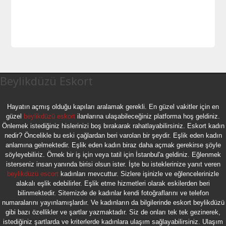
Beylikdüzü Eskort
Hayatın açmış olduğu kapıları aralamak gerekli. En güzel vakitler için en
güzel
beylikdüzü eskort
ilanlarına ulaşabileceğiniz platforma hoş geldiniz.
Önlemek istediğiniz hislerinizi boş bırakarak rahatlayabilirsiniz. Eskort kadın
nedir? Öncelikle bu eski çağlardan beri varolan bir şeydir. Eşlik eden kadın
anlamına gelmektedir. Eşlik eden kadın biraz daha açmak gerekirse şöyle
söyleyebiliriz. Örnek bir iş için veya tatil için İstanbul'a geldiniz. Eğlenmek
isterseniz insan yanında birisi olsun ister. İşte bu isteklerinize yanıt veren
beylikdüzü escort
kadınları mevcuttur. Sizlere işinizle ve eğlencelerinizle
alakalı eşlik edebilirler. Eşlik etme hizmetleri olarak eskilerden beri
bilinmektedir. Sitemizde de kadınlar kendi fotoğraflarını ve telefon
numaralarını yayınlamışlardır. Ve kadınların da bilgilerinde eskort beylikdüzü
gibi bazı özellikler ve şartlar yazmaktadır. Siz de onları tek tek gezinerek,
istediğiniz şartlarda ve kriterlerde kadınlara ulaşım sağlayabilirsiniz. Ulaşım