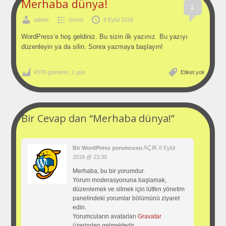
Merhaba dünya!
1
admin
Genel
8 Eylül 2018
WordPress’e hoş geldiniz. Bu sizin ilk yazınız. Bu yazıyı
düzenleyin ya da silin. Sonra yazmaya başlayın!
4376 gösterim, 1 gün
Etiket yok
Bir Cevap dan
“Merhaba dünya!”
AÇIK
Bir WordPress yorumcusu
8 Eylül
2018 @ 23:30
Merhaba, bu bir yorumdur.
Yorum moderasyonuna başlamak,
düzenlemek ve silmek için lütfen yönetim
panelindeki yorumlar bölümünü ziyaret
edin.
Yorumcuların avatarları
Gravatar
üzerinden gelmektedir.